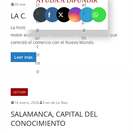
AYUDA A DIFUNDIR
20 enero, 2026
Fran de La Nao
LA CASA DE CONTRATACIÓN
La historia de la Casa de la Contratación (1503): el
motor económico y científico del Imperio español que
controló el comercio con el Nuevo Mundo
Leer más
LECTURA
16 enero, 2026
Fran de La Nao
SALAMANCA, CAPITAL DEL
CONOCIMIENTO