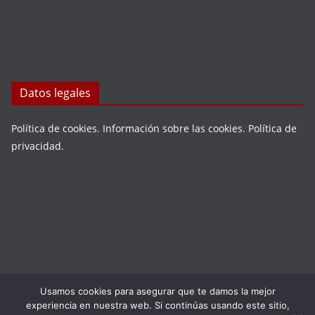
Datos legales
Política de cookies
.
Información sobre las cookies
.
Política de
privacidad
.
Usamos cookies para asegurar que te damos la mejor
Copyright © 2026
LA VIEJA ESPAÑA
. Todos los derechos
experiencia en nuestra web. Si continúas usando este sitio,