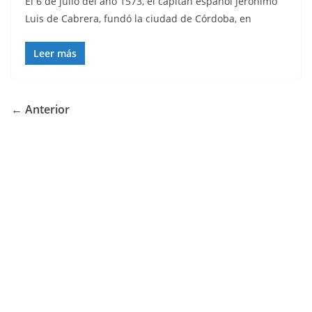
El 6 de julio del año 1573, el capitán español Jerónimo
Luis de Cabrera, fundó la ciudad de Córdoba, en
Leer más
← Anterior