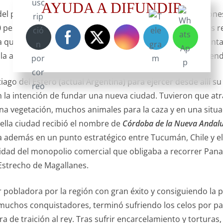
AYUDA A DIFUNDIR
l padre del Inca Garcilaso y entró en litigios por cuestiones
 pesos anuales. Durante estos años mantiene las buenas rel
 en la que se encontraba en 1571 cuando se le nombró Adela
la actual provincia argentina de Salta, por entonces dependi
iago del Estero (actual Argentina) para ejercer desde allí s
on la intención de fundar una nueva ciudad. Tuvieron que atr
na vegetación, muchos animales para la caza y en una situac
quella ciudad recibió el nombre de
Córdoba de la Nueva Andalu
a además en un punto estratégico entre Tucumán, Chile y el 
idad del monopolio comercial que obligaba a recorrer Panamá
 Estrecho de Magallanes.
 pobladora por la región con gran éxito y consiguiendo la 
os muchos conquistadores, terminó sufriendo los celos por p
 de traición al rey. Tras sufrir encarcelamiento y torturas