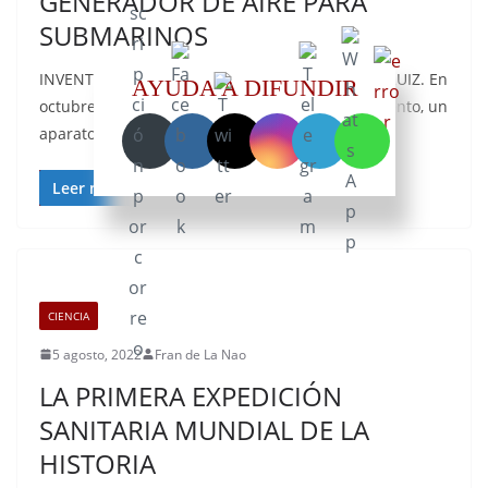
GENERADOR DE AIRE PARA
SUBMARINOS
INVENTADO POR EL ESPAÑOL ADRIÁN ÁLVAREZ RUIZ. En
AYUDA A DIFUNDIR
octubre de 1932 se hizo una prueba de este invento, un
aparato
Leer más
CIENCIA
5 agosto, 2022
Fran de La Nao
LA PRIMERA EXPEDICIÓN
SANITARIA MUNDIAL DE LA
HISTORIA