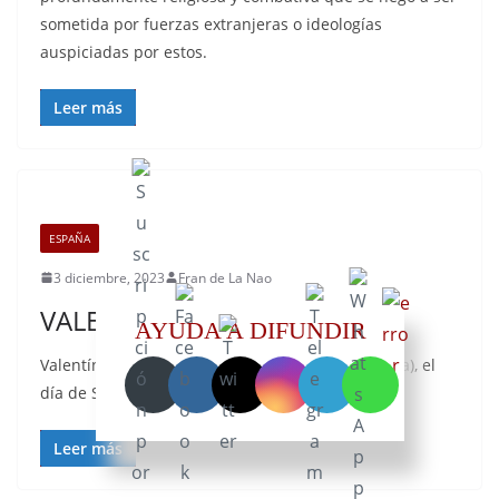
sometida por fuerzas extranjeras o ideologías
auspiciadas por estos.
Leer más
ESPAÑA
3 diciembre, 2023
Fran de La Nao
VALENTÍN FERRAZ
AYUDA A DIFUNDIR
Valentín Ferraz y Barrau nació en Anciles (Huesca), el
día de San Valentín del año 1792, en el seno de
Leer más