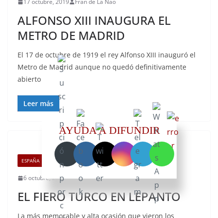
17 octubre, 2019
Fran de La Nao
ALFONSO XIII INAUGURA EL
METRO DE MADRID
El 17 de octubre de 1919 el rey Alfonso XIII inauguró el
Metro de Madrid aunque no quedó definitivamente
abierto
Leer más
AYUDA A DIFUNDIR
ESPAÑA
6 octubre, 2019
Fran de La Nao
EL FIERO TURCO EN LEPANTO
La más memorable y alta ocasión que vieron los