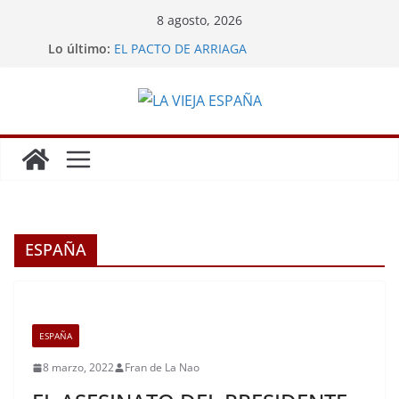
Saltar
8 agosto, 2026
al
Lo último:
EL PACTO DE ARRIAGA
contenido
LA MINA DE POTOSÍ
GRANDES HAZAÑAS DE LOS ESPAÑOLES
LA REBELIÓN DE LOS ENCOMENDEROS
CARLOS III EXPULSA A LOS JESUITAS
ESPAÑA
ESPAÑA
8 marzo, 2022
Fran de La Nao