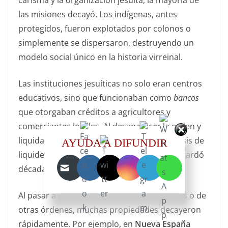
las misiones decayó. Los indígenas, antes
protegidos, fueron explotados por colonos o
simplemente se dispersaron, destruyendo un
modelo social único en la historia virreinal.
Las instituciones jesuíticas no solo eran centros
educativos, sino que funcionaban como
bancos
que otorgaban créditos a agricultores y
comerciantes locales. Al desaparecer la orden y
liquidarse sus capitales, se produjo una crisis de
AYUDA A DIFUNDIR
liquidez y crédito en muchas regiones que tardó
décadas en recuperarse.
Al pasar a manos de administradores civiles o de
otras órdenes, muchas propiedades decayeron
rápidamente. Por ejemplo, en
Nueva España