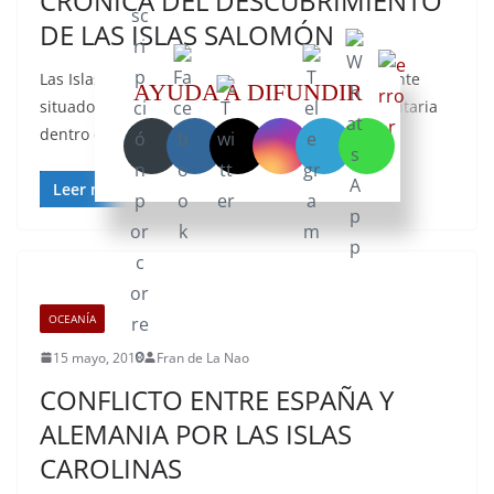
CRÓNICA DEL DESCUBRIMIENTO
DE LAS ISLAS SALOMÓN
Las Islas Salomón es un país insular independiente
AYUDA A DIFUNDIR
situado en Oceanía. Es una monarquía parlamentaria
dentro de la Commonwealth. La
Leer más
OCEANÍA
15 mayo, 2018
Fran de La Nao
CONFLICTO ENTRE ESPAÑA Y
ALEMANIA POR LAS ISLAS
CAROLINAS