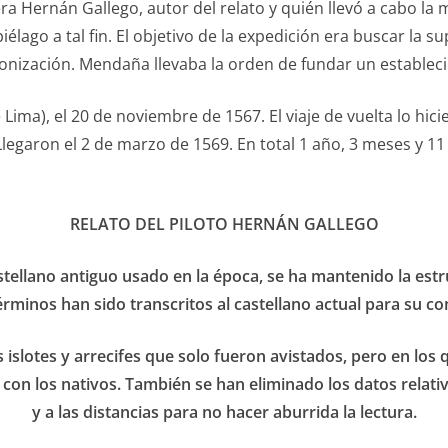
ra Hernán Gallego, autor del relato y quién llevó a cabo la m
élago a tal fin. El objetivo de la expedición era buscar la s
olonización. Mendaña llevaba la orden de fundar un establec
 Lima), el 20 de noviembre de 1567. El viaje de vuelta lo hici
legaron el 2 de marzo de 1569. En total 1 año, 3 meses y 11 d
RELATO DEL PILOTO HERNÁN GALLEGO
stellano antiguo usado en la época, se ha mantenido la estr
rminos han sido transcritos al castellano actual para su 
 islotes y arrecifes que solo fueron avistados, pero en lo
n los nativos. También se han eliminado los datos relativos 
y a las distancias para no hacer aburrida la lectura.