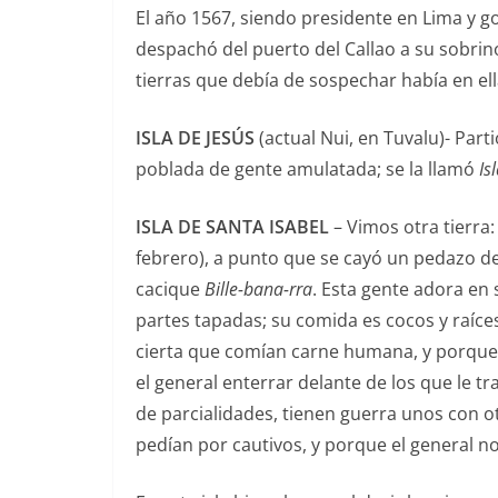
El año 1567, siendo presidente en Lima y go
despachó del puerto del Callao a su sobrin
tierras que debía de sospechar había en ell
ISLA DE JESÚS
(actual Nui, en Tuvalu)- Part
poblada de gente amulatada; se la llamó
Is
ISLA DE SANTA ISABEL
– Vimos otra tierra
febrero), a punto que se cayó un pedazo d
cacique
Bille-bana-rra
. Esta gente adora en
partes tapadas; su comida es cocos y raíc
cierta que comían carne humana, y porque
el general enterrar delante de los que le t
de parcialidades, tienen guerra unos con o
pedían por cautivos, y porque el general no