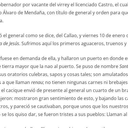
bernador por vacante del virrey el licenciado Castro, el cu
o Álvaro de Mendaña, con título de general y orden para que
a.
ió el general como se dice, del Callao, y viernes 10 de ener
la de Jesús
. Sufrimos aquí los primeros aguaceros, truenos y
: fuese en demanda de ella, y hallaron un puerto en donde e
e tierra mayor que la nao al puerto. Se puso de nombre
Sant
 sus oratorios culebras, sapos y cosas tales; son amulatado
es a que llaman
renau
; no tienen ningunas carnes ni brebajes
 el cacique envió de presente al general un cuarto de un
rajeron: mostraron gran sentimiento de esto, y bajando las 
tros, y pareció se cautivaban, porque unos que los nuestro
 se los quiso dar, se fueron tristes a sus pueblos: Llaman a