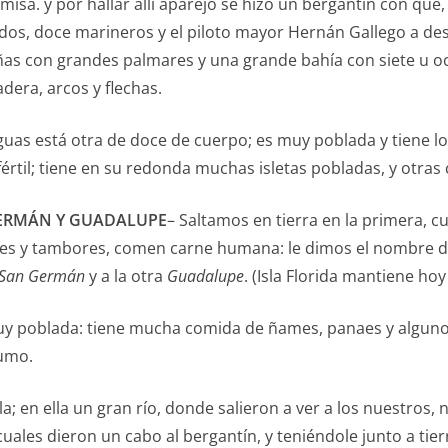
 misa. y por hallar allí aparejo se hizo un bergantín con que,
os, doce marineros y el piloto mayor Hernán Gallego a des
ueñas con grandes palmares y una grande bahía con siete u 
era, arcos y flechas.
eguas está otra de doce de cuerpo; es muy poblada y tiene 
értil; tiene en su redonda muchas isletas pobladas, y otras 
 GERMÁN Y GUADALUPE
– Saltamos en tierra en la primera, 
les y tambores, comen carne humana: le dimos el nombre 
San Germán
y a la otra
Guadalupe
. (Isla Florida mantiene ho
muy poblada: tiene mucha comida de ñames, panaes y algunos
umo.
la; en ella un gran río, donde salieron a ver a los nuestro
ales dieron un cabo al bergantín, y teniéndole junto a tie