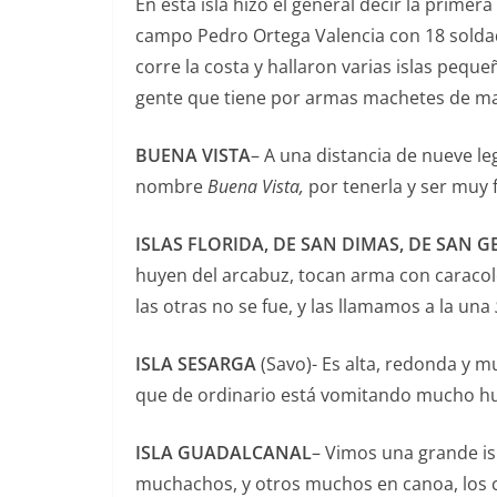
En esta isla hizo el general decir la primera
campo Pedro Ortega Valencia con 18 soldad
corre la costa y hallaron varias islas peq
gente que tiene por armas machetes de mad
BUENA VISTA
– A una distancia de nueve l
nombre
Buena Vista,
por tenerla y ser muy f
ISLAS FLORIDA, DE SAN DIMAS, DE SAN
huyen del arcabuz, tocan arma con caraco
las otras no se fue, y las llamamos a la una
ISLA SESARGA
(Savo)- Es alta, redonda y 
que de ordinario está vomitando mucho h
ISLA GUADALCANAL
– Vimos una grande is
muchachos, y otros muchos en canoa, los cu