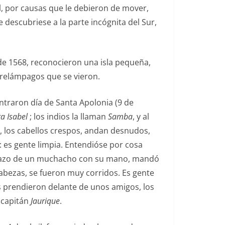
al, por causas que le debieron de mover,
 descubriese a la parte incógnita del Sur,
o de 1568, reconocieron una isla pequeña,
 relámpagos que se vieron.
ntraron día de Santa Apolonia (9 de
a Isabel
; los indios la llaman
Samba
, y al
s, los cabellos crespos, andan desnudos,
: es gente limpia. Entendióse por cosa
 brazo de un muchacho con su mano, mandó
cabezas, se fueron muy corridos. Es gente
s prendieron delante de unos amigos, los
l capitán
Jaurique
.