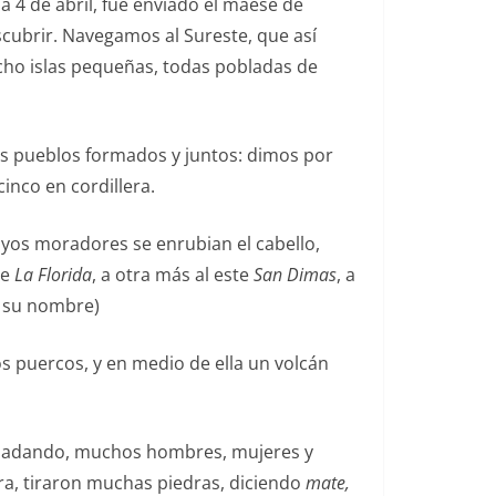
 a 4 de abril, fue enviado el maese de
cubrir. Navegamos al Sureste, que así
ocho islas pequeñas, todas pobladas de
los pueblos formados y juntos: dimos por
cinco en cordillera.
cuyos moradores se enrubian el cabello,
de
La Florida
, a otra más al este
San Dimas
, a
y su nombre)
 puercos, y en medio de ella un volcán
s, nadando, muchos hombres, mujeres y
rra, tiraron muchas piedras, diciendo
mate,