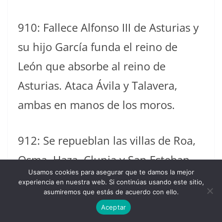
910: Fallece Alfonso III de Asturias y
su hijo García funda el reino de
León que absorbe al reino de
Asturias. Ataca Ávila y Talavera,
ambas en manos de los moros.
912: Se repueblan las villas de Roa,
Osma, Haza, Clunia y San Esteban
Usamos cookies para asegurar que te damos la mejor
de Gormaz.
experiencia en nuestra web. Si continúas usando este sitio,
asumiremos que estás de acuerdo con ello.
Aceptar
913: El rey García I de León, traslada