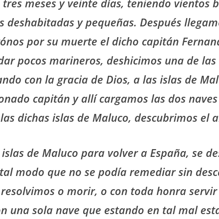
res meses y veinte días, teniendo vientos 
slas deshabitadas y pequeñas. Después llega
altónos por su muerte el dicho capitán Ferna
ar pocos marineros, deshicimos una de las 
ando con la gracia de Dios, a las islas de M
nado capitán y allí cargamos las dos naves
s dichas islas de Maluco, descubrimos el al
 islas de Maluco para volver a España, se d
 tal modo que no se podía remediar sin desc
resolvimos o morir, o con toda honra servir
on una sola nave que estando en tal mal es