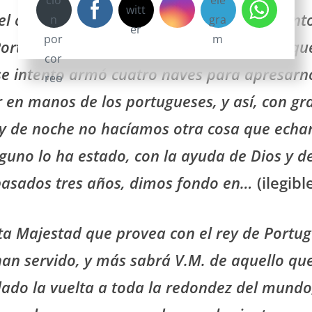
l con trece hombres y quería llevarme jun
Portugal cargada de especiería, alegando q
 ese intento armó cuatro naves para apresar
 en manos de los portugueses, y así, con g
a y de noche no hacíamos otra cosa que echar
no lo ha estado, con la ayuda de Dios y d
pasados tres años, dimos fondo en…
(ilegibl
lta Majestad que provea con el rey de Portuga
an servido, y más sabrá V.M. de aquello q
ado la vuelta a toda la redondez del mundo