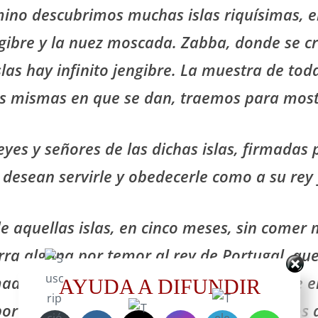
amino descubrimos muchas islas riquísimas, e
ibre y la nuez moscada. Zabba, donde se cr
islas hay infinito jengibre. La muestra de to
las mismas en que se dan, traemos para most
eyes y señores de las dichas islas, firmada
 desean servirle y obedecerle como a su rey 
e aquellas islas, en cinco meses, sin comer 
rra alguna por temor al rey de Portugal, qu
a, a fin de que V.M. no tenga noticia de el
AYUDA A DIFUNDIR
 lo cual y la falta de vituallas, arribamos 