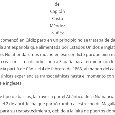
del
Capitán
Casto
Méndez
Nuñéz
do, comenzó en Cádiz pero en un principio no se trataba de d
 ola antiespañola que alimentada por Estados Unidos e Inglat
igro. No ahondaremos mucho en ese conflicto porque bien m
crear un clima de odio contra España para terminar con lo
ia partió de Cádiz el 4 de febrero de 1865, al mando del c
s únicas experiencias transoceánicas hasta el momento con 
 e ingleses.
 tipo de barcos, la travesía por el Atlántico de la Numancia
a el 2 de abril, fecha que partió rumbo al estrecho de Maga
 para su reabastecimiento, debido a la falta de puertos don