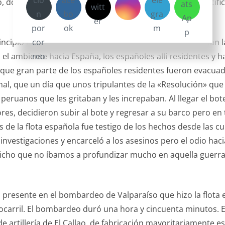
ao, donde está fondeada parte de la flota española del Pacíf
incipio incluso bajaban a puerto y los tripulantes visitaban
l ambiente hacia España, los españoles allí residentes y hac
o que gran parte de los españoles residentes fueron evacuad
al, que un día que unos tripulantes de la «Resolución» que 
uanos que les gritaban y les increpaban. Al llegar el bote 
es, decidieron subir al bote y regresar a su barco pero en
s de la flota española fue testigo de los hechos desde las c
investigaciones y encarceló a los asesinos pero el odio hac
cho que no íbamos a profundizar mucho en aquella guerra, a
resente en el bombardeo de Valparaíso que hizo la flota esp
rocarril. El bombardeo duró una hora y cincuenta minutos. E
rtillería de El Callao, de fabricación mayoritariamente es