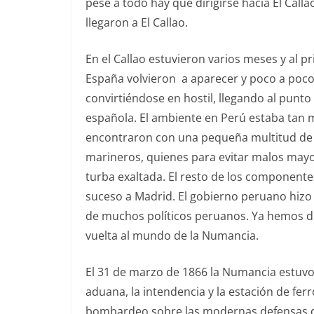
pese a todo hay que dirigirse hacia El Call
llegaron a El Callao.
En el Callao estuvieron varios meses y al pr
España volvieron a aparecer y poco a poco e
convirtiéndose en hostil, llegando al punt
española. El ambiente en Perú estaba tan m
encontraron con una pequeña multitud de per
marineros, quienes para evitar malos mayor
turba exaltada. El resto de los componente
suceso a Madrid. El gobierno peruano hizo 
de muchos políticos peruanos. Ya hemos di
vuelta al mundo de la Numancia.
El 31 de marzo de 1866 la Numancia estuvo p
aduana, la intendencia y la estación de fer
bombardeo sobre las modernas defensas de a