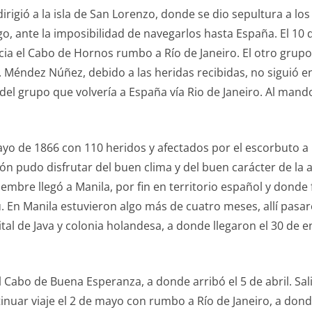
dirigió a la isla de San Lorenzo, donde se dio sepultura a los
, ante la imposibilidad de navegarlos hasta España. El 10 
ia el Cabo de Hornos rumbo a Río de Janeiro. El otro grupo,
. Méndez Núñez, debido a las heridas recibidas, no siguió 
 del grupo que volvería a España vía Rio de Janeiro. Al man
mayo de 1866 con 110 heridos y afectados por el escorbuto a
ión pudo disfrutar del buen clima y del buen carácter de la am
tiembre llegó a Manila, por fin en territorio español y dond
ú. En Manila estuvieron algo más de cuatro meses, allí pasa
tal de Java y colonia holandesa, a donde llegaron el 30 de 
abo de Buena Esperanza, a donde arribó el 5 de abril. Salió d
nuar viaje el 2 de mayo con rumbo a Río de Janeiro, a donde