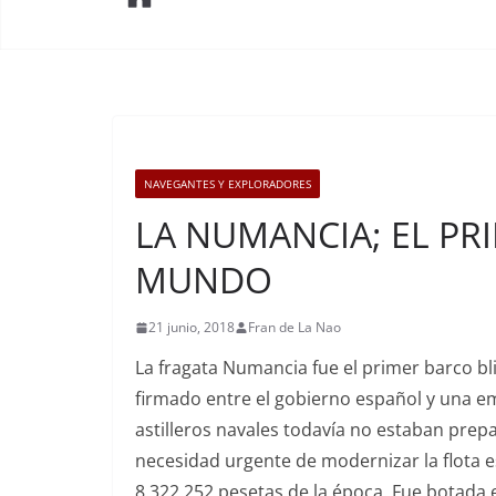
NAVEGANTES Y EXPLORADORES
LA NUMANCIA; EL PR
MUNDO
21 junio, 2018
Fran de La Nao
La fragata Numancia fue el primer barco b
firmado entre el gobierno español y una em
astilleros navales todavía no estaban prepa
necesidad urgente de modernizar la flota es
8.322.252 pesetas de la época. Fue botada 