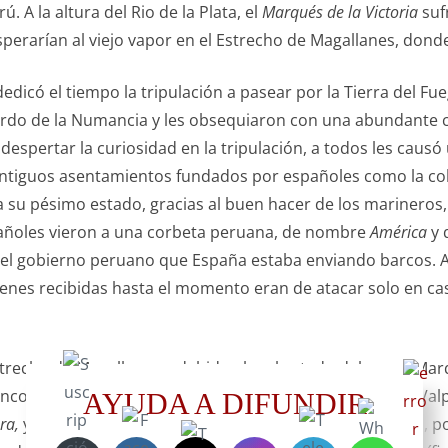
 A la altura del Rio de la Plata, el
Marqués de la Victoria
suf
perarían al viejo vapor en el Estrecho de Magallanes, donde 
dedicó el tiempo la tripulación a pasear por la Tierra del F
bordo de la Numancia y les obsequiaron con una abundante c
espertar la curiosidad en la tripulación, a todos les causó 
s antiguos asentamientos fundados por españoles como la co
 a su pésimo estado, gracias al buen hacer de los marineros
pañoles vieron a una corbeta peruana, de nombre
América
y 
 el gobierno peruano que España estaba enviando barcos. A
enes recibidas hasta el momento eran de atacar solo en cas
strecho de Magallanes y debido al mal estado del vapor Marq
contrarse más tarde en El Callao. La Numancia llegó a Valpara
AYUDA A DIFUNDIR
ra,
y les cuentan que se va a firmar un acuerdo con Perú, p