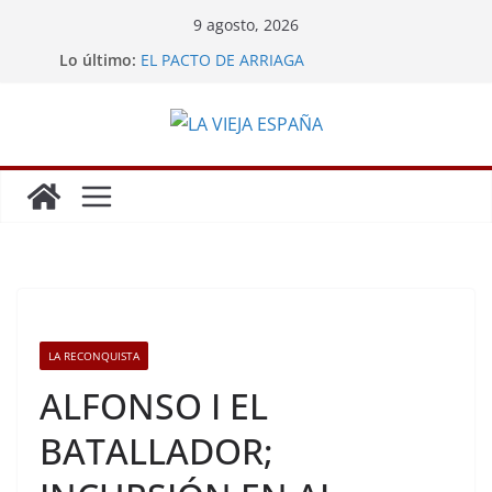
Saltar
9 agosto, 2026
al
Lo último:
EL PACTO DE ARRIAGA
contenido
LA MINA DE POTOSÍ
GRANDES HAZAÑAS DE LOS ESPAÑOLES
LA REBELIÓN DE LOS ENCOMENDEROS
CARLOS III EXPULSA A LOS JESUITAS
LA RECONQUISTA
ALFONSO I EL
BATALLADOR;