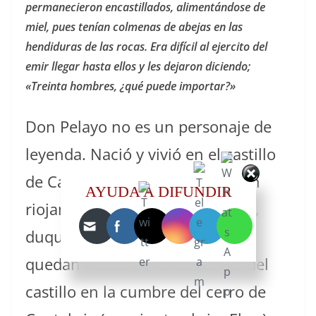
permanecieron encastillados, alimentándose de
miel, pues tenían colmenas de abejas en las
hendiduras de las rocas. Era difícil al ejercito del
emir llegar hasta ellos y les dejaron diciendo;
«Treinta hombres, ¿qué puede importar?»
Don Pelayo no es un personaje de
leyenda. Nació y vivió en el castillo
de Cantabria dentro de la región
AYUDA A DIFUNDIR
riojana actual, fue hijo de Favila,
duque de Cantabria. Todavía
quedan restos de lo cimientos del
castillo en la cumbre del cerro de