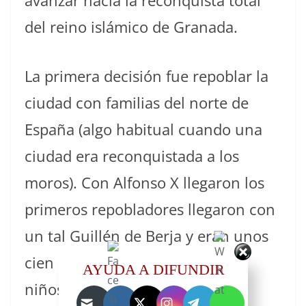
del reino islámico de Granada.
La primera decisión fue repoblar la
ciudad con familias del norte de
España (algo habitual cuando una
ciudad era reconquistada a los
moros). Con Alfonso X llegaron los
primeros repobladores llegaron con
un tal Guillén de Berja y eran unos
cien entre hombres, mujeres y
AYUDA A DIFUNDIR
niños. Más tarde llegaron 300