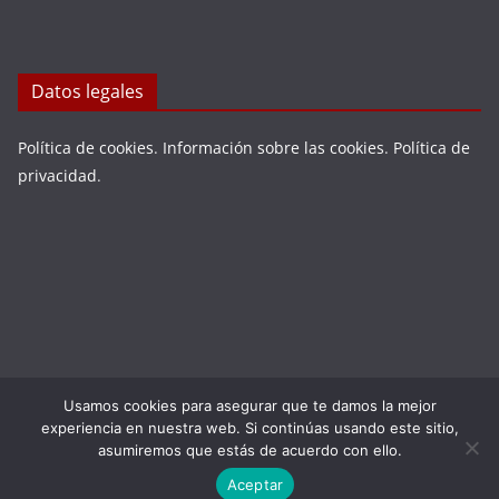
Datos legales
Política de cookies
.
Información sobre las cookies
.
Política de
privacidad
.
Usamos cookies para asegurar que te damos la mejor
Copyright © 2026
LA VIEJA ESPAÑA
. Todos los derechos
experiencia en nuestra web. Si continúas usando este sitio,
reservados.
asumiremos que estás de acuerdo con ello.
Tema:
ColorMag
por ThemeGrill. Funciona con
WordPress
.
Aceptar