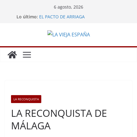
Saltar
6 agosto, 2026
al
Lo último:
EL PACTO DE ARRIAGA
contenido
LA MINA DE POTOSÍ
GRANDES HAZAÑAS DE LOS ESPAÑOLES
LA REBELIÓN DE LOS ENCOMENDEROS
CARLOS III EXPULSA A LOS JESUITAS
LA RECONQUISTA
LA RECONQUISTA DE
MÁLAGA