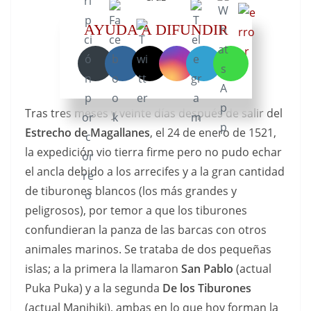
del
AYUDA A DIFUNDIR
Sur
Nube de
Magallanes
Tras tres meses y veinte días después de salir del
Estrecho de Magallanes
, el 24 de enero de 1521,
la expedición vio tierra firme pero no pudo echar
el ancla debido a los arrecifes y a la gran cantidad
de tiburones blancos (los más grandes y
peligrosos), por temor a que los tiburones
confundieran la panza de las barcas con otros
animales marinos. Se trataba de dos pequeñas
islas; a la primera la llamaron
San Pablo
(actual
Puka Puka) y a la segunda
De los Tiburones
(actual Manihiki), ambas en lo que hoy forman la