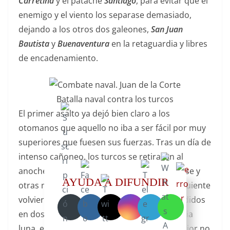
Carretina
y el patache
Santiago
, para evitar que el
enemigo y el viento los separase demasiado,
dejando a los otros dos galeones,
San Juan
Bautista
y
Buenaventura
en la retaguardia y libres
de encadenamiento.
Batalla naval contra los turcos
El primer asalto ya dejó bien claro a los
otomanos que aquello no iba a ser fácil por muy
superiores que fuesen sus fuerzas. Tras un día de
intenso cañoneo, los turcos se retiraron al
anochecer con 8 galeras a punto de hundirse y
AYUDA A DIFUNDIR
otras muchas en muy mal estado. Al día siguiente
volvieron los turcos al ataque, esta vez divididos
en dos grupos en vez de formación en media
luna, en vista que la estrategia del día anterior no