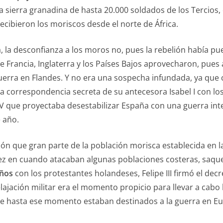
a sierra granadina de hasta 20.000 soldados de los Tercios,
recibieron los moriscos desde el norte de África.
, la desconfianza a los moros no, pues la rebelión había pu
e Francia, Inglaterra y los Países Bajos aprovecharon, pues
erra en Flandes. Y no era una sospecha infundada, ya que c
III la correspondencia secreta de su antecesora Isabel I con l
V que proyectaba desestabilizar España con una guerra inter
 año.
ión que gran parte de la población morisca establecida en l
ez en cuando atacaban algunas poblaciones costeras, saque
Años
con los protestantes holandeses, Felipe III firmó el de
relajación militar era el momento propicio para llevar a cabo
ue hasta ese momento estaban destinados a la guerra en E