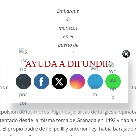
Embarque
de
moriscos
en el
puerto de
Valencia.
AYUDA A DIFUNDIR
Pedro
Oromig
(1616)
en España, de una población total de 7.500.000 de habitant
pulsión de los moros. Algunos jerarcas de la Iglesia opina
ntentado desde la misma toma de Granada en 1492 y había si
l propio padre de Felipe III y anterior rey, había barajado