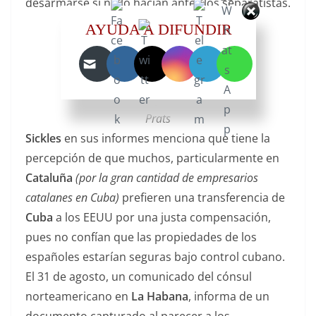
desarmarse sí no lo hacían antes los separatistas.
AYUDA A DIFUNDIR
Juan
Prim
y
Prats
Sickles
en sus informes menciona que tiene la
percepción de que muchos, particularmente en
Cataluña
(por la gran cantidad de empresarios
catalanes en Cuba)
prefieren una transferencia de
Cuba
a los EEUU por una justa compensación,
pues no confían que las propiedades de los
españoles estarían seguras bajo control cubano.
El 31 de agosto, un comunicado del cónsul
norteamericano en
La Habana
, informa de un
documento capturado al parecer a los