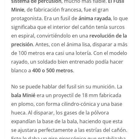
sistema de percusión
, mucho más fiable.
El Fusil
Minie
, de fabricación francesa, fue el gran
protagonista. Era un fusil de
ánima rayada
, lo que
significaba que el interior del cañón tenía surcos
en espiral, convirtiéndolo en una
revolución de la
precisión
. Antes, con el ánima lisa, disparar a más
de 100 metros era casi una lotería. Con el modelo
rayado, un soldado bien entrenado podía hacer
blanco a
400 o 500 metros
.
No se puede hablar del fusil sin su munición. La
bala Minié
era un proyectil de 18 mm fabricada
en plomo, con forma cilindro-cónica y una base
hueca. Al disparar, los gases de la pólvora
expandían la base de la bala, haciendo que esta
se ajustara perfectamente a las estrías del cañón.
Esto le daba un giro giroscópico que estabilizaba