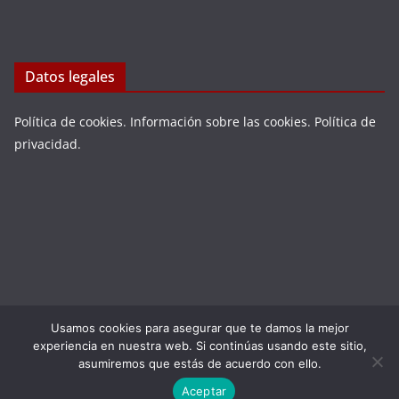
Datos legales
Política de cookies
.
Información sobre las cookies
.
Política de
privacidad
.
Usamos cookies para asegurar que te damos la mejor
Copyright © 2026
LA VIEJA ESPAÑA
. Todos los derechos
experiencia en nuestra web. Si continúas usando este sitio,
reservados.
asumiremos que estás de acuerdo con ello.
Tema:
ColorMag
por ThemeGrill. Funciona con
WordPress
.
Aceptar