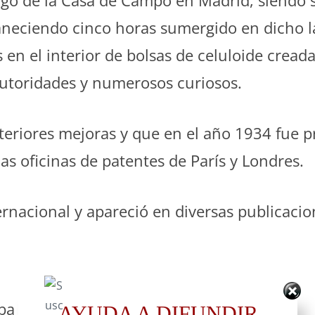
lago de la Casa de Campo en Madrid, siendo 
maneciendo cinco horas sumergido en dicho l
 en el interior de bolsas de celuloide cread
 autoridades y numerosos curiosos.
steriores mejoras y que en el año 1934 fue
as oficinas de patentes de París y Londres.
ernacional y apareció en diversas publicac
a así la noticia:
AYUDA A DIFUNDIR