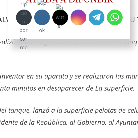
ÁLVAREZ TRIUNFA EN LAS PRUEBAS DE S
realizó el domingo nuevas pruebas con su tan
 inventor en su aparato y se realizaron las ma
enta minutos en desaparecer de La superficie.
 del tanque, lanzó a la superficie pelotas de c
idente de la República, al Gobierno, al Ayunta