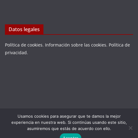
Datos legales
Política de cookies
.
Información sobre las cookies
.
Política de
privacidad
.
Usamos cookies para asegurar que te damos la mejor
Copyright © 2026
LA VIEJA ESPAÑA
. Todos los derechos
experiencia en nuestra web. Si continúas usando este sitio,
reservados.
asumiremos que estás de acuerdo con ello.
Tema:
ColorMag
por ThemeGrill. Funciona con
WordPress
.
Aceptar