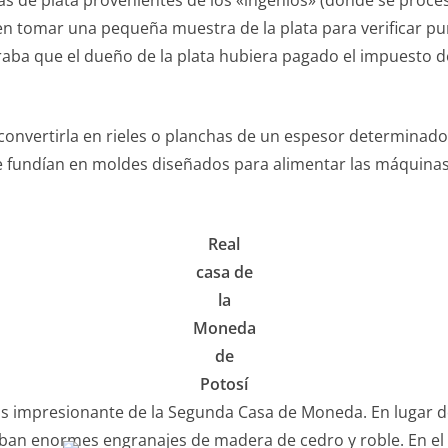
s de plata provenientes de los «ingenios» (donde se proces
 en tomar una pequeña muestra de la plata para verificar pur
raba que el dueño de la plata hubiera pagado el impuesto d
convertirla en rieles o planchas de un espesor determinado.
 fundían en moldes diseñados para alimentar las máquinas
Real
casa de
la
Moneda
de
Potosí
s impresionante de la Segunda Casa de Moneda. En lugar de e
zaban enormes engranajes de madera de cedro y roble. En el ni