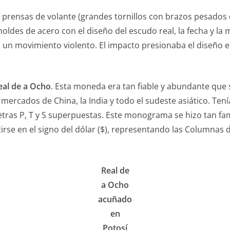
ban prensas de volante (grandes tornillos con brazos pesado
oldes de acero con el diseño del escudo real, la fecha y la
on un movimiento violento. El impacto presionaba el diseño
eal de a Ocho
. Esta moneda era tan fiable y abundante que s
mercados de China, la India y todo el sudeste asiático. Ten
letras P, T y S superpuestas. Este monograma se hizo tan f
rse en el signo del dólar ($), representando las Columnas d
Real de
a Ocho
acuñado
en
Potosí