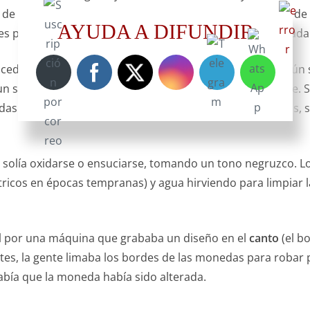
os de acero en el nivel superior, que comprimían los rieles d
AYUDA A DIFUNDIR
s por los rodillos, volviéndose más delgada y larga en cad
cedía al corte de los
cospeles
(los discos de metal liso, aún
un sacabocados. Cada cospel era pesado individualmente. Si
 antiguas tienen bordes irregulares). Si pesaba menos, se
ata solía oxidarse o ensuciarse, tomando un tono negruzco. 
cítricos en épocas tempranas) y agua hirviendo para limpiar l
pel por una máquina que grababa un diseño en el
canto
(el bo
ntes, la gente limaba los bordes de las monedas para robar p
abía que la moneda había sido alterada.