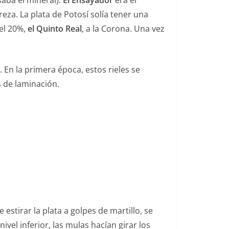
aba el mineral).
El Ensayador
era el
eza. La plata de Potosí solía tener una
el 20%,
el Quinto Real
, a la Corona. Una vez
 En la primera época, estos rieles se
 de laminación.
stirar la plata a golpes de martillo, se
vel inferior, las mulas hacían girar los