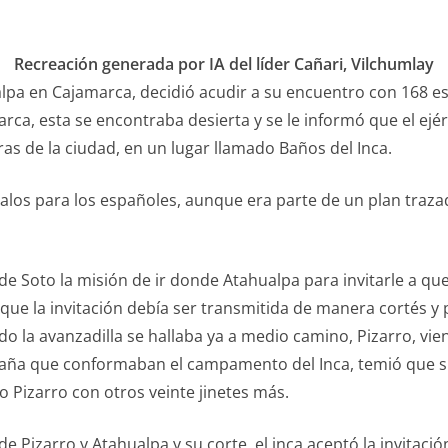
Recreación generada por IA del líder Cañari, Vilchumlay
lpa en Cajamarca, decidió acudir a su encuentro con 168 esp
rca, esta se encontraba desierta y se le informó que el ejé
s de la ciudad, en un lugar llamado Baños del Inca.
los para los españoles, aunque era parte de un plan traza
Soto la misión de ir donde Atahualpa para invitarle a que 
 que la invitación debía ser transmitida de manera cortés y 
o la avanzadilla se hallaba ya a medio camino, Pizarro, vien
aña que conformaban el campamento del Inca, temió que s
Pizarro con otros veinte jinetes más.
Pizarro y Atahualpa y su corte, el inca aceptó la invitación 