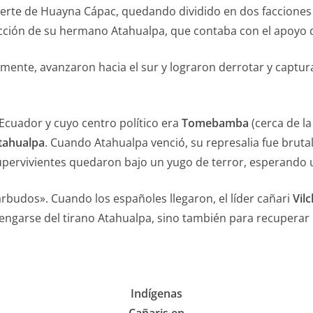
uerte de Huayna Cápac, quedando dividido en dos facciones i
facción de su hermano Atahualpa, que contaba con el apoyo 
rmente, avanzaron hacia el sur y lograron derrotar y captur
l Ecuador y cuyo centro político era
Tomebamba
(cerca de la
tahualpa
. Cuando Atahualpa venció, su represalia fue brut
supervivientes quedaron bajo un yugo de terror, esperando 
budos». Cuando los españoles llegaron, el líder cañari
Vil
engarse del tirano Atahualpa, sino también para recuperar
Indígenas