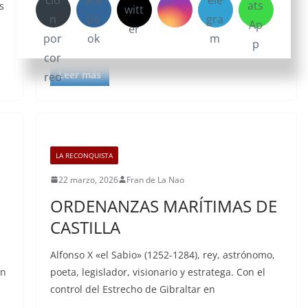
s
proceso de la plata en la Casa de la Moneda de
Potosí. El ingenioso funcionamiento del edificio
donde nació la primera divisa mundial.
Leer más
LA RECONQUISTA
22 marzo, 2026
Fran de La Nao
N
ORDENANZAS MARÍTIMAS DE
CASTILLA
Alfonso X «el Sabio» (1252-1284), rey, astrónomo,
ón
poeta, legislador, visionario y estratega. Con el
control del Estrecho de Gibraltar en