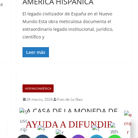
AMÉRICA HISPÁNICA
la
El legado civilizador de España en el Nuevo
Mundo Esta obra meticulosa documenta el
extraordinario legado institucional, jurídico,
científico y
Leer más
HISPANOAMÉRICA
28 marzo, 2026
Fran de La Nao
LA CASA DE LA MONEDA DE
POTOSÍ
AYUDA A DIFUNDIR
De la piedra al Real de a Ocho: El fascinante