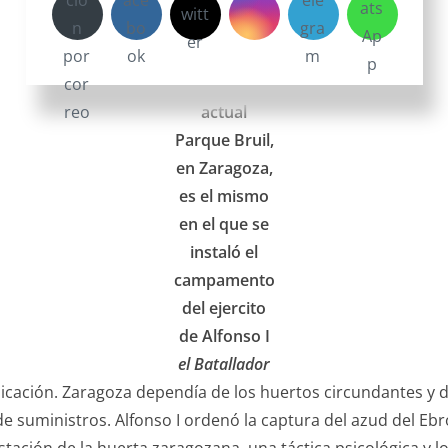
El lugar
donde se
encuentra el
actual
Parque Bruil,
en Zaragoza,
es el mismo
en el que se
instaló el
campamento
del ejercito
de Alfonso I
el Batallador
nicación. Zaragoza dependía de los huertos circundantes y 
e suministros. Alfonso I ordenó la captura del azud del Ebr