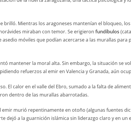
tación de la huerta zaragozana, una táctica psicológica y lo
e brilló. Mientras los aragoneses mantenían el bloqueo, lo
morávides miraban con temor. Se erigieron
fundíbulos
(cat
e asedio móviles que podían acercarse a las murallas para per
ntó mantener la moral alta. Sin embargo, la situación se vo
pidiendo refuerzos al emir en Valencia y Granada, aún ocu
o. El calor en el valle del Ebro, sumado a la falta de alime
on dentro de las murallas abarrotadas.
 el emir murió repentinamente en otoño (algunas fuentes d
e dejó a la guarnición islámica sin liderazgo claro y en un 