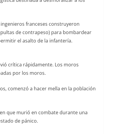
gística destinada a desmoralizar a los
s ingenieros franceses construyeron
apultas de contrapeso) para bombardear
mitir el asalto de la infantería.
lvió crítica rápidamente. Los moros
padas por los moros.
ntos, comenzó a hacer mella en la población
icen que murió en combate durante una
estado de pánico.