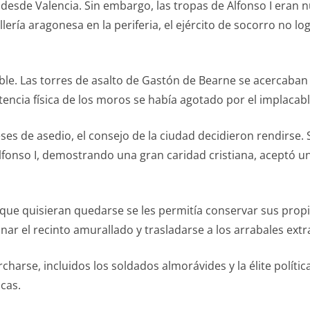
desde Valencia. Sin embargo, las tropas de Alfonso I eran 
allería aragonesa en la periferia, el ejército de socorro no 
ible. Las torres de asalto de Gastón de Bearne se acercaban
tencia física de los moros se había agotado por el implacabl
ses de asedio, el consejo de la ciudad decidieron rendirse.
lfonso I, demostrando una gran caridad cristiana, aceptó u
ue quisieran quedarse se les permitía conservar sus propie
r el recinto amurallado y trasladarse a los arrabales extr
arse, incluidos los soldados almorávides y la élite política,
cas.