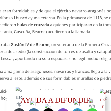
 eran formidables y de que el ejército navarro-aragonés por
lfonso I buscó ayuda externa. En la primavera de 1118, se c
oncedieron
bulas de cruzada
a quienes participaran en la tom
citania, Gascuña, Bearne) acudieron a la llamada.
ntraba
Gastón IV de Bearne
, un veterano de la Primera Cruz
ería de asedio (la construcción de torres de asalto y catapul
e Lescar, aportando no solo espadas, sino legitimidad religio
una amalgama de aragoneses, navarros y francos, llegó a la 
 Huerva al este, además de sus formidables murallas de piedr
suicida. La estrategia elegida fue el asedio por hambre y des
hoy como el «Parque Bruil» y procedió a rodear la ciudad.
AYUDA A DIFUNDIR