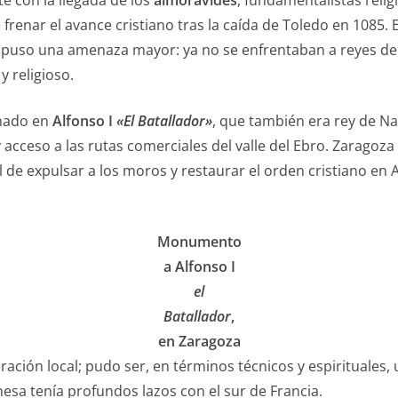
 con la llegada de los
almorávides
, fundamentalistas relig
renar el avance cristiano tras la caída de Toledo en 1085.
supuso una amenaza mayor: ya no se enfrentaban a reyes de
y religioso.
rnado en
Alfonso I
«El Batallador»
, que también era rey de Na
y acceso a las rutas comerciales del valle del Ebro. Zaragoz
 de expulsar a los moros y restaurar el orden cristiano en 
Monumento
a Alfonso I
el
Batallador
,
en Zaragoza
ción local; pudo ser, en términos técnicos y espirituales, u
esa tenía profundos lazos con el sur de Francia.