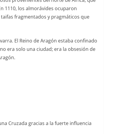
iosos provenientes del norte de África, que
 En 1110, los almorávides ocuparon
 taifas fragmentados y pragmáticos que
varra. El Reino de Aragón estaba confinado
a no era solo una ciudad; era la obsesión de
Aragón.
na Cruzada gracias a la fuerte influencia