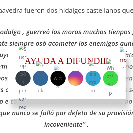
avedra fueron dos hidalgos castellanos que
ijodalgo , guerreó los moros muchos tienpos ,
nte siempre osó acometer los enemigos aun
uyos , e los venció muchas veces e desbarat
AYUDA A DIFUNDIR
rmano , en guerras de moros y de christia
oscimiento para ordenar las batallas , ni en
ras cosas que para seguridad de las huestes 
eto e considerava las cosas e los casos que po
que nunca se falló por defeto de su provisión
incoveniente” .