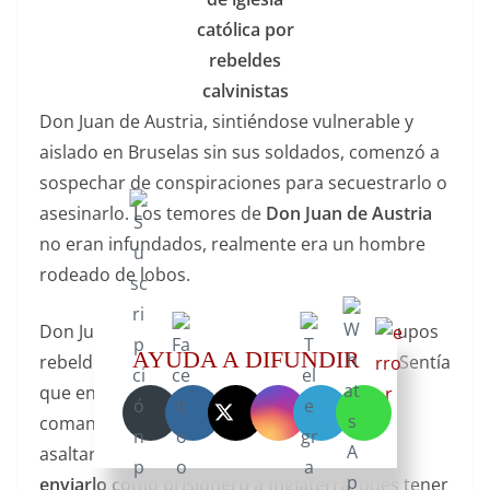
católica por
rebeldes
calvinistas
Don Juan de Austria, sintiéndose vulnerable y
aislado en Bruselas sin sus soldados, comenzó a
sospechar de conspiraciones para secuestrarlo o
asesinarlo. Los temores de
Don Juan de Austria
no eran infundados, realmente era un hombre
rodeado de lobos.
Don Juan recibía informes constantes de grupos
AYUDA A DIFUNDIR
rebeldes calvinistas infiltrados en Bruselas. Sentía
que en cualquier momento, una turba o un
comando pagado por Guillermo de Orange
asaltaría su residencia para
secuestrarlo y
enviarlo como prisionero a Inglaterra
, pues tener