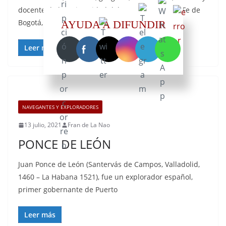
docente de la Universidad del Rosario, en Santa Fe de
Bogotá, lugar
AYUDA A DIFUNDIR
Leer más
NAVEGANTES Y EXPLORADORES
13 julio, 2021
Fran de La Nao
PONCE DE LEÓN
Juan Ponce de León (Santervás de Campos, Valladolid,
1460 – La Habana 1521), fue un explorador español,
primer gobernante de Puerto
Leer más