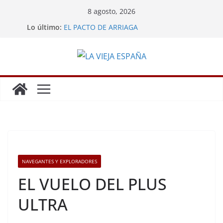
Saltar
8 agosto, 2026
al
Lo último:
EL PACTO DE ARRIAGA
contenido
LA MINA DE POTOSÍ
GRANDES HAZAÑAS DE LOS ESPAÑOLES
LA REBELIÓN DE LOS ENCOMENDEROS
CARLOS III EXPULSA A LOS JESUITAS
NAVEGANTES Y EXPLORADORES
EL VUELO DEL PLUS
ULTRA