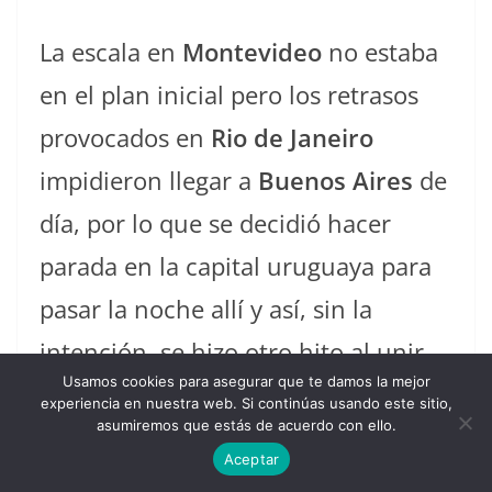
La escala en
Montevideo
no estaba
en el plan inicial pero los retrasos
provocados en
Rio de Janeiro
impidieron llegar a
Buenos Aires
de
día, por lo que se decidió hacer
parada en la capital uruguaya para
pasar la noche allí y así, sin la
intención, se hizo otro hito al unir
Usamos cookies para asegurar que te damos la mejor
Rio de Janeiro
y
Montevideo
sin
experiencia en nuestra web. Si continúas usando este sitio,
asumiremos que estás de acuerdo con ello.
escalas. Al no ser una escala
Aceptar
prevista y ante la impaciencia del