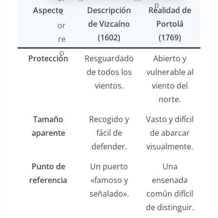
Aspecto
Descripción
Realidad de
de Vizcaíno
Portolá
(1602)
(1769)
Protección
Resguardado
Abierto y
de todos los
vulnerable al
vientos.
viento del
norte.
Tamaño
Recogido y
Vasto y difícil
aparente
fácil de
de abarcar
defender.
visualmente.
Punto de
Un puerto
Una
referencia
«famoso y
ensenada
señalado».
común difícil
de distinguir.