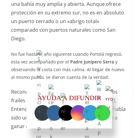
una bahía muy amplia y abierta. Aunque ofrece
protección en su extremo sur, no es en absoluto
un puerto cerrado o un «abrigo total»
comparado con puertos naturales como San
Diego.
No fue hasta el año siguiente cuando Portolá regresó,
esta vez acompañado por el
Padre Junípero Serra
y
observando la costa con más calma. Al llegar de nuevo
al mismo punto, se dieron cuenta de la verdad:
Reconocieron el
encino (roble)
bajo el cual los
AYUDA A DIFUNDIR
frailes de Vizcaíno habían dado misa en 1602.
Entendieron que la descripción de Vizcaíno había
sido un ejercicio de
exageración literaria
para
ganar el favor del virrey.