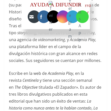
AYUDA A DIFUNDIR
(su padre). En 2012 se matricula en la carrera de
Historia por la UNED y crea la firma Donzé de
diseño gráfico y edición de vídeos corporativos.
Tras el éxito obtenido con los vídeos
tipo
storytelling
, funda en 2015 Corporatia Play,
una agencia de
videomarketing
, y
Academia Play
,
una plataforma líder en el campo de la
divulgación histórica con gran alcance en redes
sociales. Sus seguidores se cuentan por millones.
Escribe en la web de
Academia Play
, en la
revista
Centinela
y tiene una sección semanal
en
The Objective
titulada «El Zapador». Es autor de
tres libros divulgativos publicados en esta
editorial que han sido un éxito de ventas:
La
historia como nunca antes te la habían contado
,
La