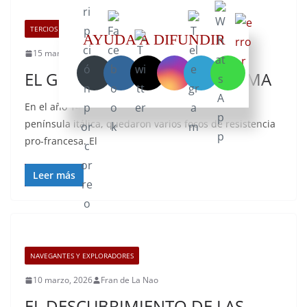
TERCIOS DE FLANDES
AYUDA A DIFUNDIR
15 marzo, 2026
Fran de La Nao
EL GRAN CAPITÁN LIBERA ROMA
En el año 1497, tras la retirada de Francia de la
península itálica, quedaron varios focos de resistencia
pro-francesa. El
Leer más
NAVEGANTES Y EXPLORADORES
10 marzo, 2026
Fran de La Nao
EL DESCUBRIMIENTO DE LAS