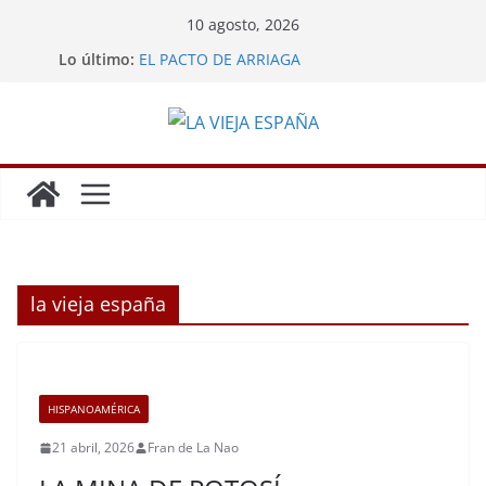
Saltar
10 agosto, 2026
al
Lo último:
EL PACTO DE ARRIAGA
contenido
LA MINA DE POTOSÍ
GRANDES HAZAÑAS DE LOS ESPAÑOLES
LA REBELIÓN DE LOS ENCOMENDEROS
CARLOS III EXPULSA A LOS JESUITAS
la vieja españa
HISPANOAMÉRICA
21 abril, 2026
Fran de La Nao