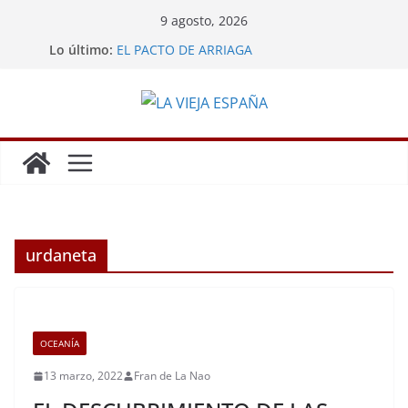
Saltar
9 agosto, 2026
al
Lo último:
EL PACTO DE ARRIAGA
contenido
LA MINA DE POTOSÍ
GRANDES HAZAÑAS DE LOS ESPAÑOLES
LA REBELIÓN DE LOS ENCOMENDEROS
CARLOS III EXPULSA A LOS JESUITAS
urdaneta
OCEANÍA
13 marzo, 2022
Fran de La Nao