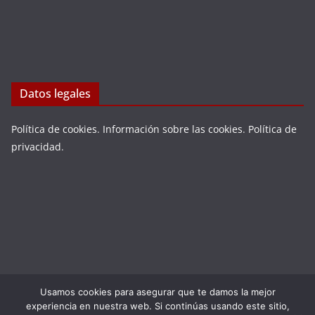
Datos legales
Política de cookies
.
Información sobre las cookies
.
Política de
privacidad
.
Usamos cookies para asegurar que te damos la mejor
Copyright © 2026
LA VIEJA ESPAÑA
. Todos los derechos
experiencia en nuestra web. Si continúas usando este sitio,