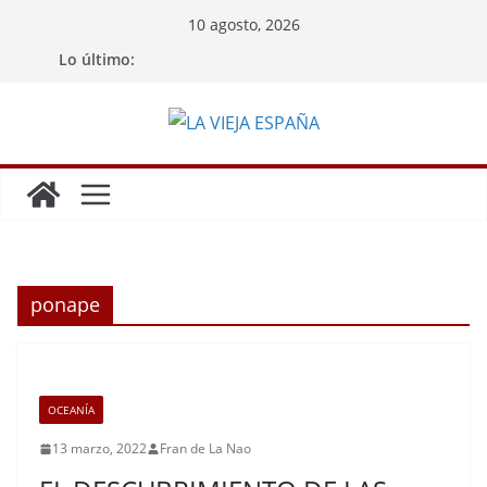
Saltar
10 agosto, 2026
al
Lo último:
contenido
ponape
OCEANÍA
13 marzo, 2022
Fran de La Nao