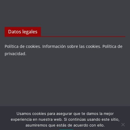
Datos legales
Política de cookies
.
Información sobre las cookies
.
Política de
privacidad
.
Usamos cookies para asegurar que te damos la mejor
Copyright © 2026
LA VIEJA ESPAÑA
. Todos los derechos
experiencia en nuestra web. Si continúas usando este sitio,
reservados.
asumiremos que estás de acuerdo con ello.