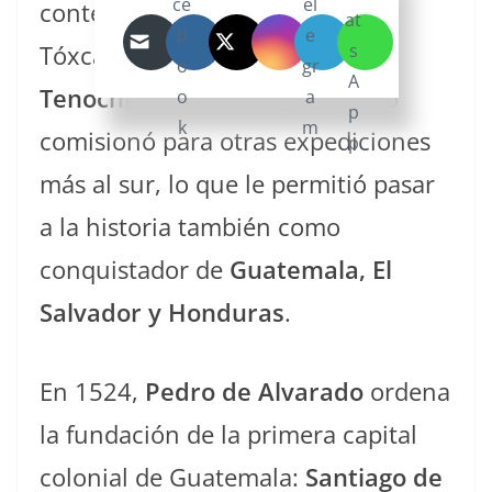
contexto de la celebración de
Tóxcatl. Tras la toma de
Tenochtitlan
en 1521, Cortés lo
comisionó para otras expediciones
más al sur, lo que le permitió pasar
a la historia también como
conquistador de
Guatemala, El
Salvador y Honduras
.
En 1524,
Pedro de Alvarado
ordena
la fundación de la primera capital
colonial de Guatemala:
Santiago de