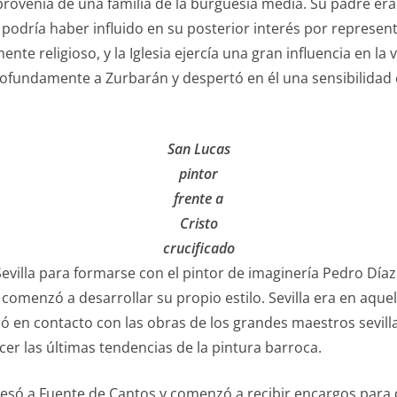
provenía de una familia de la burguesía media. Su padre era
 podría haber influido en su posterior interés por representa
e religioso, y la Iglesia ejercía una gran influencia en la v
fundamente a Zurbarán y despertó en él una sensibilidad es
San Lucas
pintor
frente a
Cristo
crucificado
illa para formarse con el pintor de imaginería Pedro Díaz d
 comenzó a desarrollar su propio estilo. Sevilla era en aqu
 en contacto con las obras de los grandes maestros sevil
er las últimas tendencias de la pintura barroca.
resó a Fuente de Cantos y comenzó a recibir encargos para d