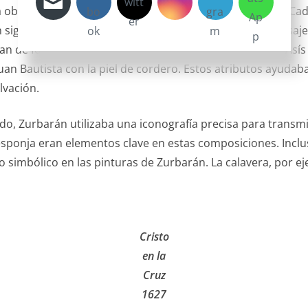
 obra de Zurbarán es su uso de la iconografía religiosa. Ca
n significado simbólico y contribuye a transmitir un mensaj
ban de forma tradicional. Por ejemplo, San Francisco de Asís
an Bautista con la piel de cordero. Estos atributos ayudaban
lvación.
do, Zurbarán utilizaba una iconografía precisa para transmiti
a esponja eran elementos clave en estas composiciones. Incl
do simbólico en las pinturas de Zurbarán. La calavera, por e
Cristo
en la
Cruz
1627