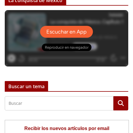
La conquista de México
d
e
v
í
d
e
o
Buscar un tema
Recibir los nuevos artículos por email