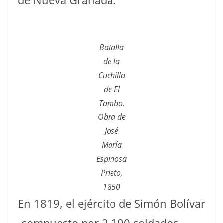
de Nueva Granada.
Batalla
de la
Cuchilla
de El
Tambo.
Obra de
José
María
Espinosa
Prieto,
1850
En 1819, el ejército de Simón Bolívar
-compuesto por 2.100 soldados