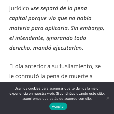
jurídico
«se separó de la pena
capital porque vio que no había
materia para aplicarla. Sin embargo,
el intendente, ignorando todo
derecho, mandó ejecutarla»
.
El día anterior a su fusilamiento, se
le conmutó la pena de muerte a
cambio de jurar fidelidad a la nueva
Usamos cookies para asegurar que te damos la mejor
experiencia en nuestra web. Si continúas usando este sitio,
constitución de la república pero
asumiremos que estás de acuerdo con ello.
Agustín Agualongo era
Aceptar