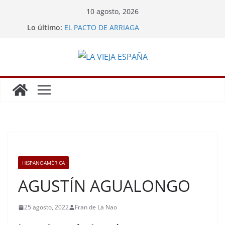
Saltar
10 agosto, 2026
al
Lo último:
EL PACTO DE ARRIAGA
contenido
LA MINA DE POTOSÍ
GRANDES HAZAÑAS DE LOS ESPAÑOLES
LA REBELIÓN DE LOS ENCOMENDEROS
CARLOS III EXPULSA A LOS JESUITAS
HISPANOAMÉRICA
AGUSTÍN AGUALONGO
25 agosto, 2022
Fran de La Nao