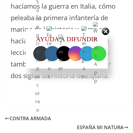
hacíamos la guerra en Italia, cómo
peleaba la primera infantería de
marina de la historia y cómo se
AYUDA A DIFUNDIR
hacía un asedio en Flandes. Una
lección de historia militar que es
también un fascinante paseo por
dos siglos de Historia de España.
CONTRA ARMADA
ESPAÑA MI NATURA