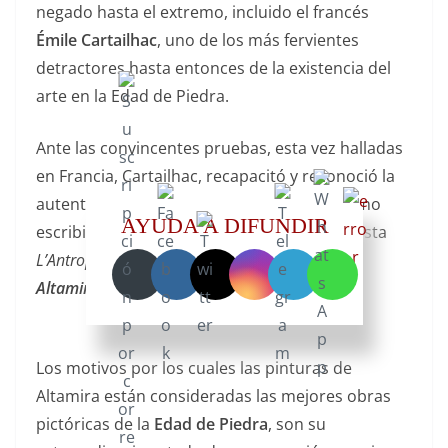
negado hasta el extremo, incluido el francés
Émile Cartailhac
, uno de los más fervientes
detractores hasta entonces de la existencia del
arte en la Edad de Piedra.
Ante las convincentes pruebas, esta vez halladas
en Francia, Cartailhac, recapacitó y reconoció la
autenticidad de Altamira, tal y como el mismo
AYUDA A DIFUNDIR
escribió en un artículo publicado por la revista
L’Antropologie
en 1902 titulado
“La Cueva de
Altamira, Mea culpa de un escéptico”
.
Los motivos por los cuales las pinturas de
Altamira están consideradas las mejores obras
pictóricas de la
Edad de Piedra
, son su