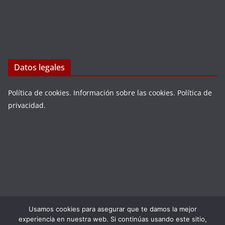
Datos legales
Política de cookies
.
Información sobre las cookies
.
Política de
privacidad
.
Usamos cookies para asegurar que te damos la mejor
Copyright © 2026
LA VIEJA ESPAÑA
. Todos los derechos
experiencia en nuestra web. Si continúas usando este sitio,